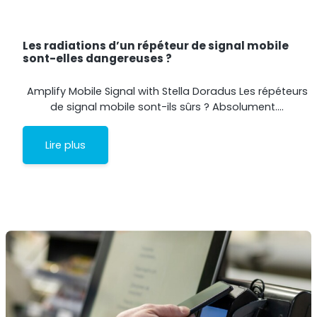
Les radiations d’un répéteur de signal mobile
sont-elles dangereuses ?
RouterAmp
Amplify Mobile Signal with Stella Doradus Les répéteurs
de signal mobile sont-ils sûrs ? Absolument.…
Amélioration du signal cellulaire vers le routeur.
Lire plus
StellaControl