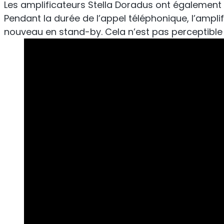
Les amplificateurs Stella Doradus ont également 
Sentinel
Pendant la durée de l’appel téléphonique, l’ampli
Roya
nouveau en stand-by. Cela n’est pas perceptible p
Ré
Moniteur de bruit du signal de
liaison montante.