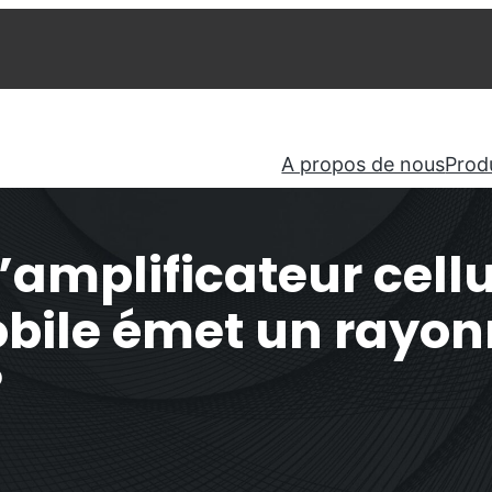
A propos de nous
Prod
mplificateur cellul
obile émet un rayo
?
épéteur OS6