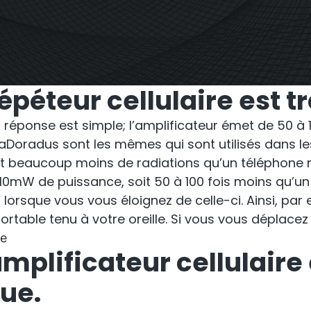
StellaPlan
éteur commercial à
opérateur unique
Planificateur d’insta
éteur cellulaire est tr
ligne
 réponse est simple; l’amplificateur émet de 50 à 
llaDoradus sont les mêmes qui sont utilisés dans l
 beaucoup moins de radiations qu’un téléphone m
 10mW de puissance, soit 50 à 100 fois moins qu’u
lorsque vous vous éloignez de celle-ci. Ainsi, par 
table tenu à votre oreille. Si vous vous déplacez à
plificateur cellulaire e
ue.
cto Repeater