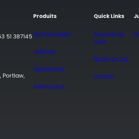
Produits
Quick Links
J
Titan iRepeater
À propos de
C
53 51 387145
nous
CellShark
Études de cas
StellaPlanner
, Portlaw,
Contact
StellaControl