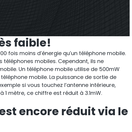
ner
Shark
llation en
Analyseur professionnel de
ès faible!
signaux
100 fois moins d’énergie qu’un téléphone mobile.
es téléphones mobiles. Cependant, ils ne
obile. Un téléphone mobile utilise de 500mW
n téléphone mobile. La puissance de sortie de
exemple si vous touchez l’antenne intérieure,
 1 mètre, ce chiffre est réduit à 3.1mW.
st encore réduit via le