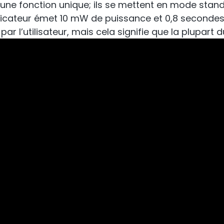
une fonction unique; ils se mettent en mode stan
RouterA
ficateur émet 10 mW de puissance et 0,8 secondes a
ume-Uni et Irlande.
ar l’utilisateur, mais cela signifie que la plupart
péteur commercial
Amélioration du 
cellulaire vers le r
All Products