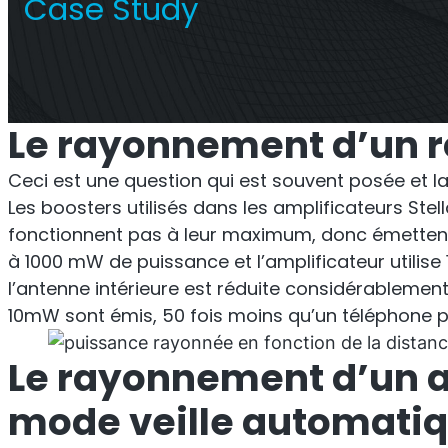
Case Study
Répéteur Titan
Rép
Répéteur commercial multi-
Le rayonnement d’un rép
opérateur
Ceci est une question qui est souvent posée et la
Les boosters utilisés dans les amplificateurs Ste
fonctionnent pas à leur maximum, donc émettent
à 1000 mW de puissance et l’amplificateur utilise
l’antenne intérieure est réduite considérablement 
10mW sont émis, 50 fois moins qu’un téléphone por
Le rayonnement d’un am
mode veille automatiq
O