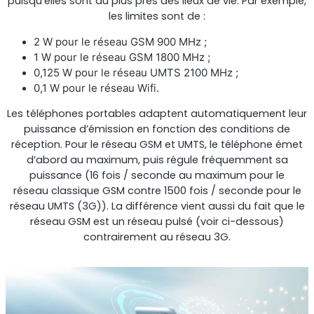
puisqu’elles sont au plus près des lieux de vie. Par exemple,
les limites sont de :
Shark
2 W pour le réseau GSM 900 MHz ;
1 W pour le réseau GSM 1800 MHz ;
Analyseur professionnel de signaux
0,125 W pour le réseau UMTS 2100 MHz ;
0,1 W pour le réseau Wifi.
Les téléphones portables adaptent automatiquement leur
puissance d’émission en fonction des conditions de
réception. Pour le réseau GSM et UMTS, le téléphone émet
d’abord au maximum, puis régule fréquemment sa
puissance (16 fois / seconde au maximum pour le
réseau classique GSM contre 1500 fois / seconde pour le
réseau UMTS (3G)). La différence vient aussi du fait que le
réseau GSM est un réseau pulsé (voir ci-dessous)
contrairement au réseau 3G.
Sentinel
Moniteur de bruit du signal de liaison montante.