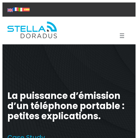
Aller
au
contenu
Produits
Aide
Solutions
Études de cas
À propos de nous
Contact
La puissance d’émission
d’un téléphone portable :
petites explications.
Répéteur Titan
Case Study