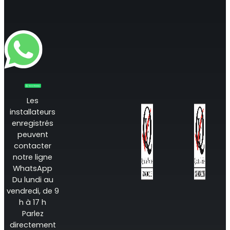
Surveillance à distance
All Products
Les
installateurs
enregistrés
peuvent
contacter
notre ligne
WhatsApp
Du lundi au
vendredi, de 9
h à 17 h
Parlez
directement