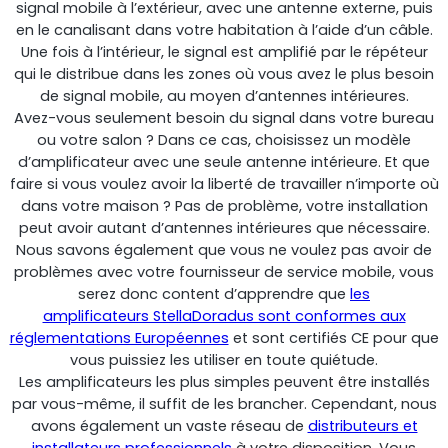
signal mobile à l’extérieur, avec une antenne externe, puis
en le canalisant dans votre habitation à l’aide d’un câble.
Une fois à l’intérieur, le signal est amplifié par le répéteur
qui le distribue dans les zones où vous avez le plus besoin
de signal mobile, au moyen d’antennes intérieures.
Avez-vous seulement besoin du signal dans votre bureau
ou votre salon ? Dans ce cas, choisissez un modèle
d’amplificateur avec une seule antenne intérieure. Et que
faire si vous voulez avoir la liberté de travailler n’importe où
dans votre maison ? Pas de problème, votre installation
peut avoir autant d’antennes intérieures que nécessaire.
Octo Repeater
Nous savons également que vous ne voulez pas avoir de
problèmes avec votre fournisseur de service mobile, vous
Royaume-Uni et Irlande. Répéteur commercial
serez donc content d’apprendre que
les
amplificateurs StellaDoradus sont conformes aux
réglementations Européennes
et sont certifiés CE pour que
vous puissiez les utiliser en toute quiétude.
Les amplificateurs les plus simples peuvent être installés
par vous-même, il suffit de les brancher. Cependant, nous
avons également un vaste réseau de
distributeurs et