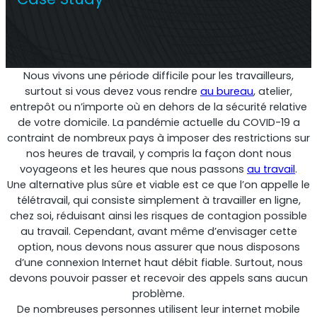
Répéteur commercial multi-opérateur
Nous vivons une période difficile pour les travailleurs,
surtout si vous devez vous rendre
au bureau
, atelier,
entrepôt ou n’importe où en dehors de la sécurité relative
de votre domicile. La pandémie actuelle du COVID-19 a
contraint de nombreux pays à imposer des restrictions sur
nos heures de travail, y compris la façon dont nous
voyageons et les heures que nous passons
au travail
.
Une alternative plus sûre et viable est ce que l’on appelle le
télétravail, qui consiste simplement à travailler en ligne,
chez soi, réduisant ainsi les risques de contagion possible
Répéteur OS6
au travail. Cependant, avant même d’envisager cette
option, nous devons nous assurer que nous disposons
Répéteur commercial à opérateur unique
d’une connexion Internet haut débit fiable. Surtout, nous
devons pouvoir passer et recevoir des appels sans aucun
problème.
De nombreuses personnes utilisent leur internet mobile