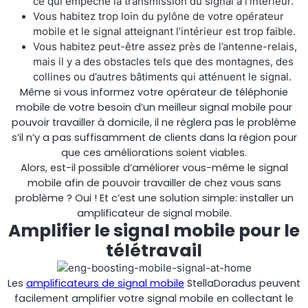
ce qui empêche la transmission du signal à l’intérieur.
Vous habitez trop loin du pylône de votre opérateur
Shark
mobile et le signal atteignant l’intérieur est trop faible.
Vous habitez peut-être assez près de l’antenne-relais,
mais il y a des obstacles tels que des montagnes, des
Analyseur professionnel de signaux
collines ou d’autres bâtiments qui atténuent le signal.
Même si vous informez votre opérateur de téléphonie
mobile de votre besoin d’un meilleur signal mobile pour
pouvoir travailler à domicile, il ne réglera pas le problème
s’il n’y a pas suffisamment de clients dans la région pour
que ces améliorations soient viables.
Alors, est-il possible d’améliorer vous-même le signal
mobile afin de pouvoir travailler de chez vous sans
problème ? Oui ! Et c’est une solution simple: installer un
amplificateur de signal mobile.
Amplifier le signal mobile pour le
télétravail
Sentinel
Moniteur de bruit du signal de liaison montante.
Les
amplificateurs de signal mobile
StellaDoradus peuvent
facilement amplifier votre signal mobile en collectant le