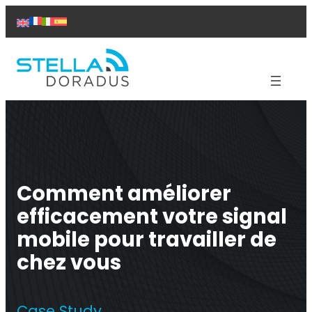
Aller
au
contenu
Produits
Aide
Solutions
Études de cas
Comment améliorer
À propos de nous
Contact
efficacement votre signal
mobile pour travailler de
chez vous
Répéteur Titan
Case Study