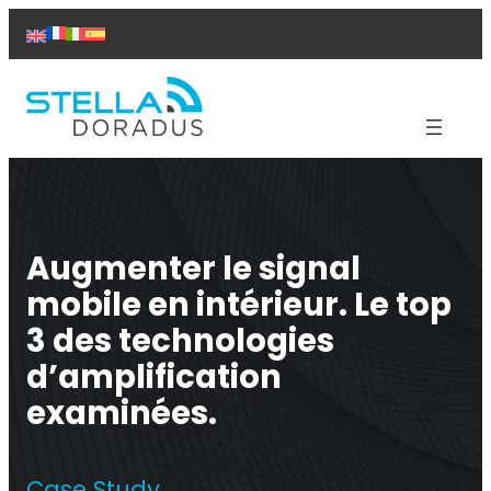
Aller
au
contenu
Produits
Aide
Solutions
Augmenter le signal
Études de cas
mobile en intérieur. Le top
À propos de nous
Contact
3 des technologies
d’amplification
examinées.
Répéteur Titan
Case Study