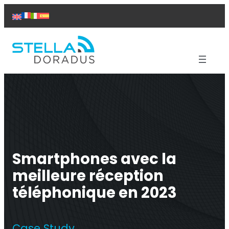
Aller
au
contenu
Produits
Aide
Solutions
Études de cas
À propos de nous
Contact
Smartphones avec la
meilleure réception
téléphonique en 2023
Répéteur Titan
Case Study