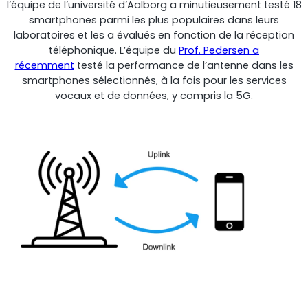
l’équipe de l’université d’Aalborg a minutieusement testé 18
smartphones parmi les plus populaires dans leurs
Shark
laboratoires et les a évalués en fonction de la réception
téléphonique. L’équipe du
Prof. Pedersen a
Analyseur professionnel de signaux
récemment
testé la performance de l’antenne dans les
smartphones sélectionnés, à la fois pour les services
vocaux et de données, y compris la 5G.
Sentinel
Moniteur de bruit du signal de liaison montante.