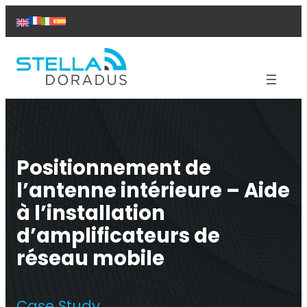
Aller
au
contenu
Produits
Aide
Solutions
Positionnement de
Études de cas
l’antenne intérieure – Aide
À propos de nous
Contact
à l’installation
d’amplificateurs de
réseau mobile
Répéteur Titan
Case Study