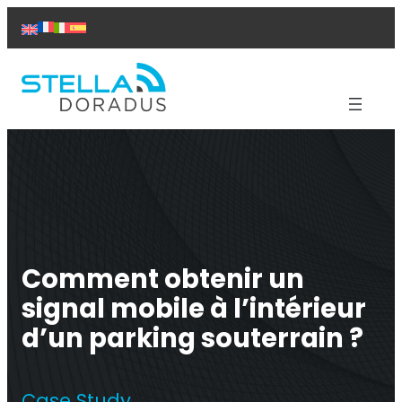
Aller
au
contenu
Produits
Aide
Solutions
Études de cas
À propos de nous
Contact
Comment obtenir un
signal mobile à l’intérieur
d’un parking souterrain ?
Répéteur Titan
Case Study