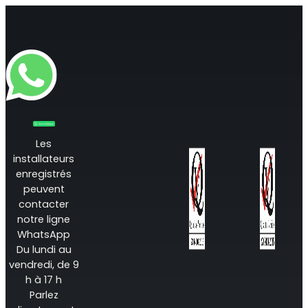
Surveillance à distance
All Products
Les
installateurs
enregistrés
peuvent
contacter
notre ligne
WhatsApp
Du lundi au
vendredi, de 9
h à 17 h
Parlez