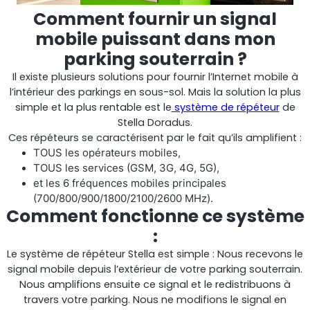
Comment fournir un signal
Shark
mobile puissant dans mon
parking souterrain ?
Analyseur professionnel de signaux
Il existe plusieurs solutions pour fournir l’Internet mobile à
l’intérieur des parkings en sous-sol. Mais la solution la plus
simple et la plus rentable est le
système de répéteur
de
Stella Doradus.
Ces répéteurs se caractérisent par le fait qu’ils amplifient :
TOUS les opérateurs mobiles,
TOUS les services (GSM, 3G, 4G, 5G),
et les 6 fréquences mobiles principales
(700/800/900/1800/2100/2600 MHz).
Comment fonctionne ce système
:
Sentinel
Le système de répéteur Stella est simple : Nous recevons le
signal mobile depuis l’extérieur de votre parking souterrain.
Moniteur de bruit du signal de liaison montante.
Nous amplifions ensuite ce signal et le redistribuons à
travers votre parking. Nous ne modifions le signal en