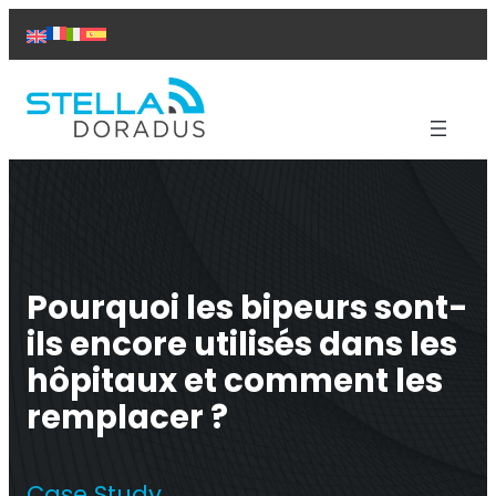
Aller
au
contenu
Produits
Aide
Solutions
Études de cas
Pourquoi les bipeurs sont-
À propos de nous
Contact
ils encore utilisés dans les
hôpitaux et comment les
remplacer ?
Répéteur Titan
Case Study