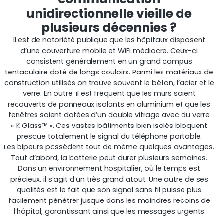
unidirectionnelle vieille de
plusieurs décennies ?
Il est de notoriété publique que les hôpitaux disposent
d’une couverture mobile et WiFi médiocre. Ceux-ci
consistent généralement en un grand campus
tentaculaire doté de longs couloirs. Parmi les matériaux de
construction utilisés on trouve souvent le béton, l’acier et le
StellaPlanner
verre. En outre, il est fréquent que les murs soient
recouverts de panneaux isolants en aluminium et que les
Planificateur d’installation en ligne
fenêtres soient dotées d’un double vitrage avec du verre
« K Glass™ ». Ces vastes bâtiments bien isolés bloquent
presque totalement le signal du téléphone portable.
Les bipeurs possèdent tout de même quelques avantages.
Tout d’abord, la batterie peut durer plusieurs semaines.
Dans un environnement hospitalier, où le temps est
précieux, il s’agit d’un très grand atout. Une autre de ses
qualités est le fait que son signal sans fil puisse plus
facilement pénétrer jusque dans les moindres recoins de
l’hôpital, garantissant ainsi que les messages urgents