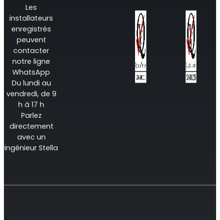
Les
installateurs
enregistrés
peuvent
contacter
RouterAmp
notre ligne
WhatsApp
Amélioration du signal cellulaire vers le routeur.
Du lundi au
vendredi, de 9
h à 17 h
Parlez
directement
avec un
ingénieur Stella
StellaControl