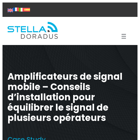
Aller
au
contenu
Produits
Aide
Solutions
Amplificateurs de signal
Études de cas
mobile – Conseils
À propos de nous
Contact
d’installation pour
équilibrer le signal de
plusieurs opérateurs
Répéteur Titan
Case Study