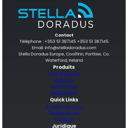
Surveillance à distance
All Products
Contact
Téléphone : +353 51 387145 +353 51 387145
Email:
info@stelladoradus.com
Stella Doradus Europe, Coolfinn, Portlaw, Co.
Waterford, Ireland
Produits
Titan iRepeater
CellShark
StellaPlanner
StellaControl
Quick Links
À propos de nous
Études de cas
Contact
Juridique