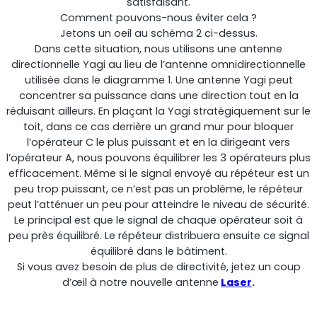
satisfaisant.
Comment pouvons-nous éviter cela ?
Shark
Jetons un oeil au schéma 2 ci-dessus.
Dans cette situation, nous utilisons une antenne
directionnelle Yagi au lieu de l’antenne omnidirectionnelle
Analyseur professionnel de signaux
utilisée dans le diagramme 1. Une antenne Yagi peut
concentrer sa puissance dans une direction tout en la
réduisant ailleurs. En plaçant la Yagi stratégiquement sur le
toit, dans ce cas derrière un grand mur pour bloquer
l’opérateur C le plus puissant et en la dirigeant vers
l’opérateur A, nous pouvons équilibrer les 3 opérateurs plus
efficacement. Même si le signal envoyé au répéteur est un
peu trop puissant, ce n’est pas un problème, le répéteur
peut l’atténuer un peu pour atteindre le niveau de sécurité.
Le principal est que le signal de chaque opérateur soit à
peu près équilibré. Le répéteur distribuera ensuite ce signal
équilibré dans le bâtiment.
Sentinel
Si vous avez besoin de plus de directivité, jetez un coup
d’œil à notre nouvelle antenne
Laser
.
Moniteur de bruit du signal de liaison montante.