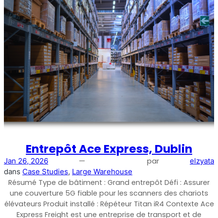
RouterAmp
Amélioration du signal cellulaire vers le routeur.
Entrepôt Ace Express, Dublin
—
par
Jan 26, 2026
elzyata
dans
Case Studies
, 
Large Warehouse
Résumé Type de bâtiment : Grand entrepôt Défi : Assurer
une couverture 5G fiable pour les scanners des chariots
élévateurs Produit installé : Répéteur Titan iR4 Contexte Ace
StellaControl
Express Freight est une entreprise de transport et de