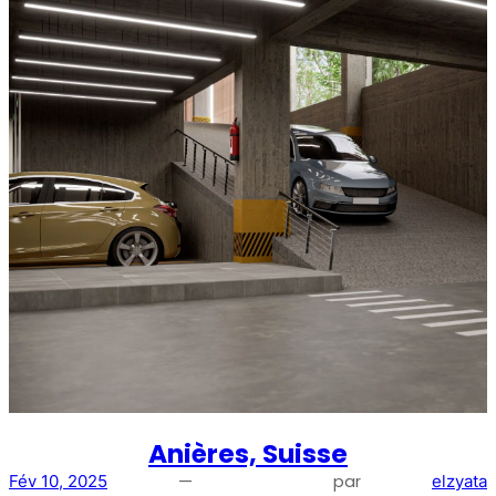
Anières, Suisse
—
par
Fév 10, 2025
elzyata