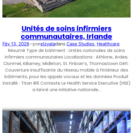
Unités de soins infirmiers
communautaires, Irlande
—
par
Fév 13, 2026
elzyata
dans
Case Studies
, 
Healthcare
Résumé Type de bâtiment : Unités nationales de soins
infirmiers communautaires Localisations : Athlone, Ardee,
Clonmel, Killarney, Midleton, St. Finbarr’s, Thomastown Défi :
Couverture insuffisante du réseau mobile à l’intérieur des
Octo Repeater
bâtiments, pour les appels vocaux et les données Produit
installé : Titan iR6 Contexte Le Health Service Executive (HSE)
Royaume-Uni et Irlande. Répéteur commercial
a lancé une initiative nationale…