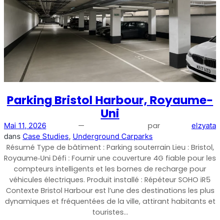
Répéteur commercial multi-opérateur
Parking Bristol Harbour, Royaume-
Uni
—
par
Mai 11, 2026
elzyata
dans
Case Studies
, 
Underground Carparks
Résumé Type de bâtiment : Parking souterrain Lieu : Bristol,
Répéteur OS6
Royaume‑Uni Défi : Fournir une couverture 4G fiable pour les
compteurs intelligents et les bornes de recharge pour
Répéteur commercial à opérateur unique
véhicules électriques. Produit installé : Répéteur SOHO iR5
Contexte Bristol Harbour est l’une des destinations les plus
dynamiques et fréquentées de la ville, attirant habitants et
touristes…