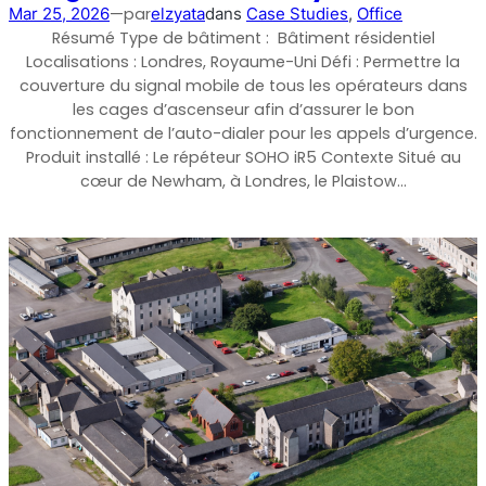
—
par
Mar 25, 2026
elzyata
dans
Case Studies
, 
Office
Résumé Type de bâtiment : Bâtiment résidentiel
Shark
Localisations : Londres, Royaume-Uni Défi : Permettre la
couverture du signal mobile de tous les opérateurs dans
Analyseur professionnel de signaux
les cages d’ascenseur afin d’assurer le bon
fonctionnement de l’auto-dialer pour les appels d’urgence.
Produit installé : Le répéteur SOHO iR5 Contexte Situé au
cœur de Newham, à Londres, le Plaistow…
Sentinel
Moniteur de bruit du signal de liaison montante.