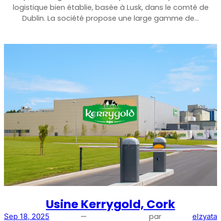
logistique bien établie, basée à Lusk, dans le comté de
Surveillance à distance
Dublin. La société propose une large gamme de…
All Products
Usine Kerrygold, Cork
—
par
Sep 18, 2025
elzyata