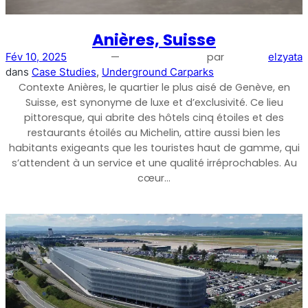
Shark
Anières, Suisse
—
par
Fév 10, 2025
elzyata
Analyseur professionnel de signaux
dans
Case Studies
, 
Underground Carparks
Contexte Anières, le quartier le plus aisé de Genève, en
Suisse, est synonyme de luxe et d’exclusivité. Ce lieu
pittoresque, qui abrite des hôtels cinq étoiles et des
restaurants étoilés au Michelin, attire aussi bien les
habitants exigeants que les touristes haut de gamme, qui
s’attendent à un service et une qualité irréprochables. Au
cœur…
Sentinel
Moniteur de bruit du signal de liaison montante.