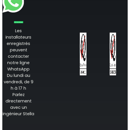
Les
RouterAmp
installateurs
enregistrés
Amélioration du signal cellulaire vers le routeur.
peuvent
contacter
notre ligne
WhatsApp
Du lundi au
vendredi, de 9
h à 17 h
Parlez
directement
avec un
ingénieur Stella
StellaControl