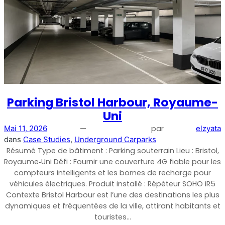
Répéteur commercial multi-opérateur
Parking Bristol Harbour, Royaume-
Uni
—
par
Mai 11, 2026
elzyata
dans
Case Studies
, 
Underground Carparks
Résumé Type de bâtiment : Parking souterrain Lieu : Bristol,
Répéteur OS6
Royaume‑Uni Défi : Fournir une couverture 4G fiable pour les
compteurs intelligents et les bornes de recharge pour
Répéteur commercial à opérateur unique
véhicules électriques. Produit installé : Répéteur SOHO iR5
Contexte Bristol Harbour est l’une des destinations les plus
dynamiques et fréquentées de la ville, attirant habitants et
touristes…