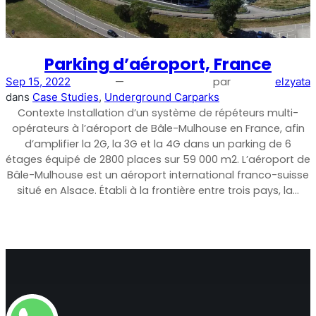
Parking d’aéroport, France
—
par
Sep 15, 2022
elzyata
dans
Case Studies
, 
Underground Carparks
Contexte Installation d’un système de répéteurs multi-
opérateurs à l’aéroport de Bâle-Mulhouse en France, afin
d’amplifier la 2G, la 3G et la 4G dans un parking de 6
étages équipé de 2800 places sur 59 000 m2. L’aéroport de
Octo Repeater
Bâle-Mulhouse est un aéroport international franco-suisse
situé en Alsace. Établi à la frontière entre trois pays, la…
Royaume-Uni et Irlande. Répéteur commercial