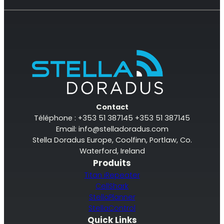
Surveillance à distance
All Products
Contact
Téléphone : +353 51 387145 +353 51 387145
Email:
info@stelladoradus.com
Stella Doradus Europe, Coolfinn, Portlaw, Co.
Waterford, Ireland
Produits
Titan iRepeater
CellShark
StellaPlanner
StellaControl
Quick Links