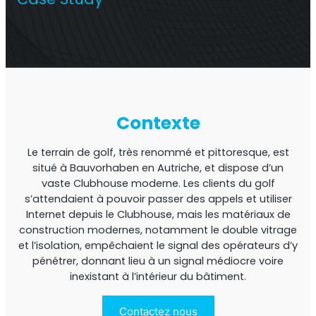
Répéteur commercial multi-opérateur
Contexte
Le terrain de golf, très renommé et pittoresque, est
situé à Bauvorhaben en Autriche, et dispose d’un
vaste Clubhouse moderne. Les clients du golf
s’attendaient à pouvoir passer des appels et utiliser
Internet depuis le Clubhouse, mais les matériaux de
Répéteur OS6
construction modernes, notamment le double vitrage
et l’isolation, empêchaient le signal des opérateurs d’y
Répéteur commercial à opérateur unique
pénétrer, donnant lieu à un signal médiocre voire
inexistant à l’intérieur du bâtiment.
Contactez nous