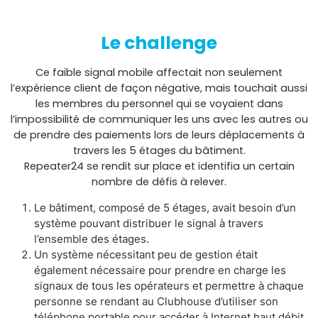
Shark
Le challenge
Analyseur professionnel de signaux
Ce faible signal mobile affectait non seulement
l’expérience client de façon négative, mais touchait aussi
les membres du personnel qui se voyaient dans
l’impossibilité de communiquer les uns avec les autres ou
de prendre des paiements lors de leurs déplacements à
travers les 5 étages du bâtiment.
Repeater24 se rendit sur place et identifia un certain
nombre de défis à relever.
Le bâtiment, composé de 5 étages, avait besoin d’un
système pouvant distribuer le signal à travers
l’ensemble des étages.
Sentinel
Un système nécessitant peu de gestion était
également nécessaire pour prendre en charge les
signaux de tous les opérateurs et permettre à chaque
Moniteur de bruit du signal de liaison montante.
personne se rendant au Clubhouse d’utiliser son
téléphone portable pour accéder à Internet haut débit.