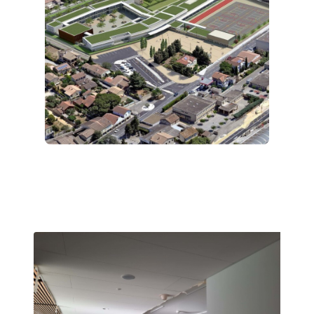
RouterAmp
Amélioration du signal cellulaire vers le routeur.
StellaControl