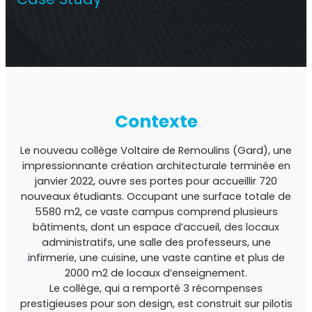
Répéteur commercial multi-opérateur
Contexte
Le nouveau collège Voltaire de Remoulins (Gard), une
impressionnante création architecturale terminée en
janvier 2022, ouvre ses portes pour accueillir 720
nouveaux étudiants. Occupant une surface totale de
5580 m2, ce vaste campus comprend plusieurs
Répéteur OS6
bâtiments, dont un espace d’accueil, des locaux
administratifs, une salle des professeurs, une
Répéteur commercial à opérateur unique
infirmerie, une cuisine, une vaste cantine et plus de
2000 m2 de locaux d’enseignement.
Le collège, qui a remporté 3 récompenses
prestigieuses pour son design, est construit sur pilotis