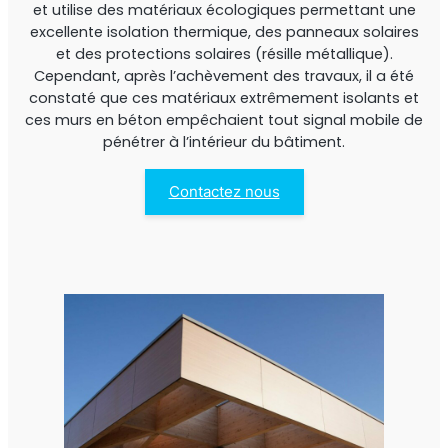
et utilise des matériaux écologiques permettant une
excellente isolation thermique, des panneaux solaires
et des protections solaires (résille métallique).
Cependant, après l’achèvement des travaux, il a été
constaté que ces matériaux extrêmement isolants et
ces murs en béton empêchaient tout signal mobile de
pénétrer à l’intérieur du bâtiment.
StellaPlanner
Contactez nous
Planificateur d’installation en ligne