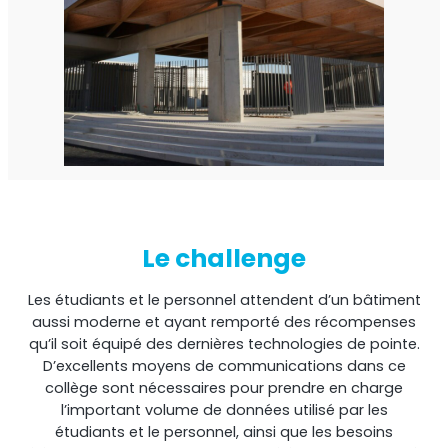
Shark
Analyseur professionnel de signaux
Le challenge
Les étudiants et le personnel attendent d’un bâtiment
aussi moderne et ayant remporté des récompenses
qu’il soit équipé des dernières technologies de pointe.
Sentinel
D’excellents moyens de communications dans ce
collège sont nécessaires pour prendre en charge
Moniteur de bruit du signal de liaison montante.
l’important volume de données utilisé par les
étudiants et le personnel, ainsi que les besoins